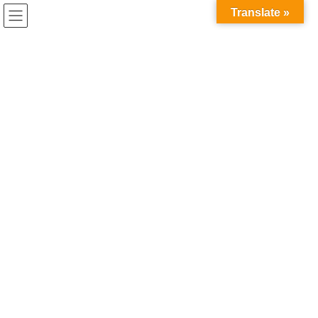
コ
ナ
Translate »
ン
ビ
テ
ゲ
ン
ー
ツ
シ
お知らせ
へ
ョ
ス
ン
キ
に
HOME
お知らせ
年始の営業開始は…
ッ
移
プ
動
2024年12月28日
/ 最終更新日時 :
2024年12月28日
お知らせ
年始の営業開始は…
本年もありがとうございました。2025年もよろしくお願いしま
す。
事務局は6日9：00から、授業の開始は14日からです。