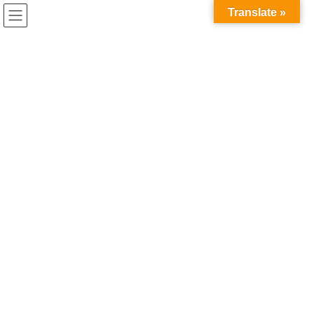
コ
ナ
Translate »
ン
ビ
テ
ゲ
ン
ー
ツ
シ
お問い合わせ・アクセス
へ
ョ
ス
ン
キ
に
HOME
お問い合わせ・アクセス
ッ
移
プ
動
お問い合わせ
愛心保土ケ谷学院へのご質問は下のフォームより
お問い合わせいただけます。FacebookなどSNSか
らもお問合せできます。「愛心保土ケ谷」
「aishinhodogaya」で検索ください。