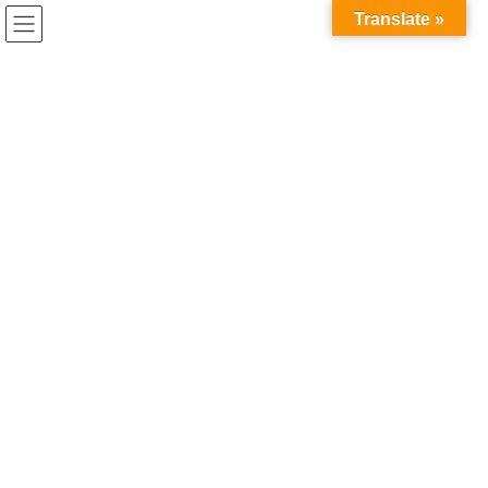
コ
ナ
Translate »
ン
ビ
テ
ゲ
ン
ー
ツ
シ
お知らせ
へ
ョ
ス
ン
キ
に
HOME
お知らせ
学年末のスピーチ大会
ッ
移
プ
動
2024年3月4日
/ 最終更新日時 :
2024年3月4日
お知らせ
学年末のスピーチ大会
学年末が近づく2月16日、それぞれのクラスの代表者によるスピー
チ発表会が行われました。
上級以上のクラスは日本の世界遺産について、初級から中級のク
ラスは日本に来て驚いたことや興味を持ったことについてスピー