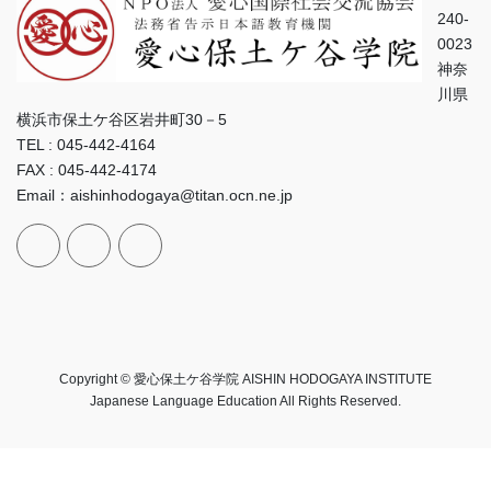
240-
0023
神奈
川県
横浜市保土ケ谷区岩井町30－5
TEL : 045-442-4164
FAX : 045-442-4174
Email：aishinhodogaya@titan.ocn.ne.jp
Copyright © 愛心保土ケ谷学院 AISHIN HODOGAYA INSTITUTE
Japanese Language Education All Rights Reserved.