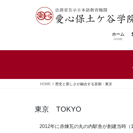
コ
ナ
ン
ビ
テ
ゲ
ン
ー
ツ
シ
ホーム
へ
ョ
HOME
ス
ン
キ
に
ッ
移
プ
動
HOME
歴史と新しさが融合する首都・東京
東京 TOKYO
2012年に赤煉瓦の丸の内駅舎が創建当時（