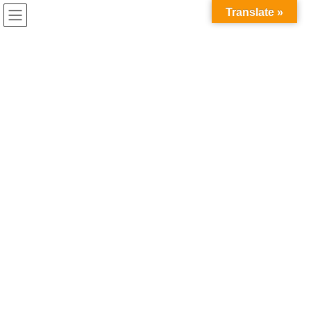
コ
ナ
Translate »
ン
ビ
テ
ゲ
ン
ー
ツ
シ
お知らせ
へ
ョ
ス
ン
キ
に
HOME
お知らせ
6月1日よりライブ授業再開です。
ッ
移
プ
動
2020年5月29日
/ 最終更新日時 :
2020年6月12日
お知らせ
6月1日よりライブ授業再開です。
新型コロナの影響で、ZOOMによるオンライン授業と週1日のライ
ブ授業を進めてきましたが、緊急事態宣言の解除を受けて、6月1
日より学院でのライブ授業を再開します。
お知らせ
カテゴリー