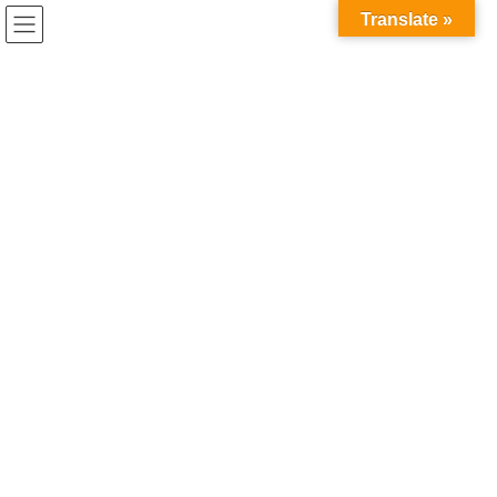
コ
ナ
Translate »
ン
ビ
テ
ゲ
ン
ー
ツ
シ
お知らせ
へ
ョ
ス
ン
キ
に
HOME
お知らせ
７月６日より前期Ⅱの授業開始です。
ッ
移
プ
動
2020年7月2日
/ 最終更新日時 :
2020年7月2日
お知らせ
７月６日より前期Ⅱの授業開始で
す。
７月６日より前期Ⅱの授業を開始します。
学生の皆さんは遅刻などしないように気をつけましょう。移動
中、学校内でも必ずマスクをして、学校に来た際や家に帰った際