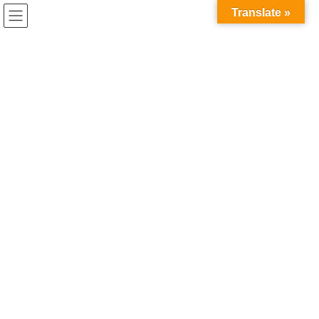
コ
ナ
Translate »
ン
ビ
テ
ゲ
ン
ー
ツ
シ
イベント
へ
ョ
ス
ン
キ
に
HOME
イベント
学年末のスピーチ発表会を行ないました。
ッ
移
プ
動
2023年3月17日
/ 最終更新日時 :
2023年3月17日
イベント
学年末のスピーチ発表会を行ない
ました。
今年度はコロナのために卒業年度の2年生がいませんが、各クラス
から代表者を選んで、自ら選んだテーマについてのスピーチ発表
会を催しました。